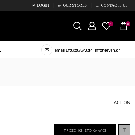
LOGIN
OUR STORES
CONTACTS US
1
0
Σ
email Επικοινωνίας:
info@leven.gr
S
ACTION
ΠΡΟΣΘΉΚΗ ΣΤΟ ΚΑΛΆΘΙ