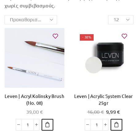
χωρίς συμβιβασμούς.
- 38%
Leven | Acryl Kolinsky Brush
Leven | Acrylic System Clear
(Νο. 08)
25gr
39,00
€
16,00
€
9,99
€