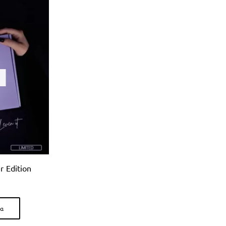
r Edition
ρα