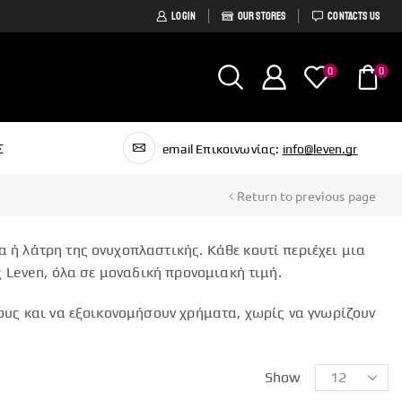
LOGIN
OUR STORES
CONTACTS US
0
0
Σ
email Επικοινωνίας:
info@leven.gr
Return to previous page
 ή λάτρη της ονυχοπλαστικής. Κάθε κουτί περιέχει μια
ς Leven, όλα σε μοναδική προνομιακή τιμή.
τους και να εξοικονομήσουν χρήματα, χωρίς να γνωρίζουν
Show