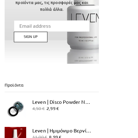
προϊόντα μας, τις προσφορές μας και
πολλά άλλα.
Προϊόντα
Leven | Disco Powder No. 06
4,50
€
2,99
€
Leven | Ημιμόνιμο Βερνίκι 15ml No. 035 Heartbreaker
11,00
€
8,99
€