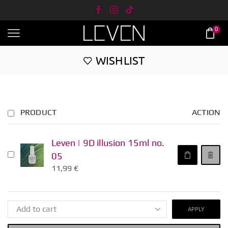
0
WISHLIST
PRODUCT
ACTION
Leven | 9D illusion 15ml no.
05
11,99
€
APPLY