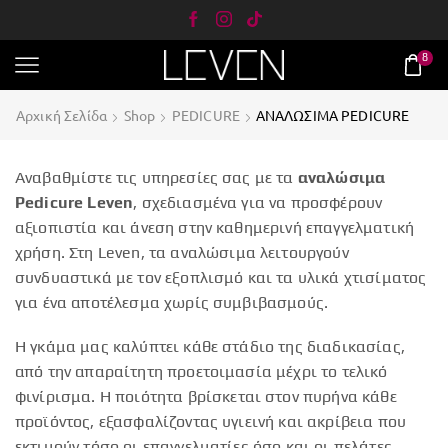
8
Αρχική Σελίδα
Shop
PEDICURE
ΑΝΑΛΩΣΙΜΑ PEDICURE
Αναβαθμίστε τις υπηρεσίες σας με τα
αναλώσιμα
Pedicure Leven
, σχεδιασμένα για να προσφέρουν
αξιοπιστία και άνεση στην καθημερινή επαγγελματική
χρήση
.
Στη Leven, τα αναλώσιμα λειτουργούν
συνδυαστικά με τον εξοπλισμό και τα υλικά χτισίματος
για ένα αποτέλεσμα χωρίς συμβιβασμούς
.
Η γκάμα μας καλύπτει κάθε στάδιο της διαδικασίας,
από την απαραίτητη προετοιμασία μέχρι το τελικό
φινίρισμα
.
Η ποιότητα βρίσκεται στον πυρήνα κάθε
προϊόντος
, εξασφαλίζοντας υγιεινή και ακρίβεια που
εκτιμούν τόσο οι επαγγελματίες όσο και οι πελάτες.