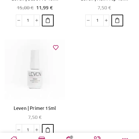
15,00
€
11,99
€
7,50
€
Leven | Primer 15ml
7,50
€
0