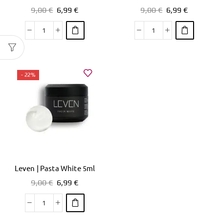
9,00
€
6,99
€
9,00
€
6,99
€
- 22%
Leven | Pasta White 5ml
9,00
€
6,99
€