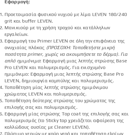
Εφαρμογή:
Προετοιμασία φυσικού νυχιού με λίμα LEVEN 180/240
grit και buffer LEVEN.
Μανικιούρ με τη χρήση τροχού και κατάλληλων
εργαλείων.
Εφαρμογή του Primer LEVEN σε όλη την επιφάνεια της
ονυχιαίας πλάκας
(ΠΡΟΣΟΧΗ: Τοποθετήστε μικρή
ποσότητα
primer
, χωρίς να ακουμπήσετε το δέρμα).
Για
απλό ημιμόνιμο
: Εφαρμογή μιας λεπτής στρώσης Base
Pro LEVEN και πολυμερισμός. Για ενισχυμένο
ημιμόνιμο: Εφαρμογή μιας λεπτής στρώσης Base Pro
LEVEN, δημιουργία καμπύλης και πολυμερισμός.
Τοποθέτηση μίας λεπτής στρώσης ημιμόνιμου
χρώματος LEVEN και πολυμερισμός.
Τοποθέτηση δεύτερης στρώσης του χρώματος της
επιλογής σας και πολυμερισμός.
Εφαρμογή μίας στρώσης Top coat της επιλογής σας και
πολυμερισμός (το Sticky top χρειάζεται αφαίρεση της
κολλώδους ουσίας με Cleaner LEVEN).
Πλύσιμο χεριών με κρύο νερό και τοποθέτηση ελαίων