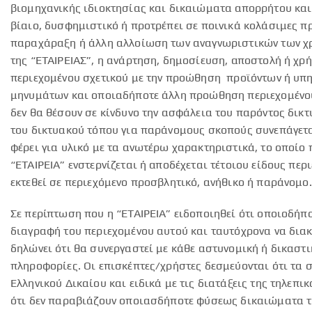
βιομηχανικής ιδιοκτησίας και δικαιώματα απορρήτου και 
βίαιο, δυσφημιστικό ή προτρέπει σε ποινικά κολάσιμες π
παραχάραξη ή άλλη αλλοίωση των αναγνωριστικών των χρ
της “ΕΤΑΙΡΕΙΑΣ”, η ανάρτηση, δημοσίευση, αποστολή ή χ
περιεχομένου σχετικού με την προώθηση προϊόντων ή υπη
μηνυμάτων και οποιαδήποτε άλλη προώθηση περιεχομένου 
δεν θα θέσουν σε κίνδυνο την ασφάλεια του παρόντος δικ
του δικτυακού τόπου για παράνομους σκοπούς συνεπάγεται
φέρει για υλικό με τα ανωτέρω χαρακτηριστικά, το οποίο 
“ΕΤΑΙΡΕΙΑ” ενστερνίζεται ή αποδέχεται τέτοιου είδους πε
εκτεθεί σε περιεχόμενο προσβλητικό, ανήθικο ή παράνομο.
Σε περίπτωση που η “ΕΤΑΙΡΕΙΑ” ειδοποιηθεί ότι οποιοδήπ
διαγραφή του περιεχομένου αυτού και ταυτόχρονα να διακ
δηλώνει ότι θα συνεργαστεί με κάθε αστυνομική ή δικαστ
πληροφορίες. Οι επισκέπτες/χρήστες δεσμεύονται ότι τα σ
Ελληνικού Δικαίου και ειδικά με τις διατάξεις της τηλεπ
ότι δεν παραβιάζουν οποιασδήποτε φύσεως δικαιώματα τρ