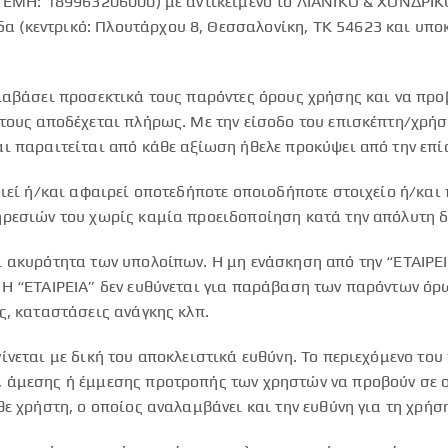
 ΓΕΜΗ: 189963206000) με αντικείμενο το ΛΙΑΝΙΚΟ & ΧΟΝΔΡΙ
α (κεντρικό: Πλουτάρχου 8, Θεσσαλονίκη, ΤΚ 54623 και υπο
διαβάσει προσεκτικά τους παρόντες όρους χρήσης και να πρ
τους αποδέχεται πλήρως. Με την είσοδο του επισκέπτη/χρήστ
ι παραιτείται από κάθε αξίωση ήθελε προκύψει από την επί
οιεί ή/και αφαιρεί οποτεδήποτε οποιοδήποτε στοιχείο ή/και
ρεσιών του χωρίς καμία προειδοποίηση κατά την απόλυτη δι
ι ακυρότητα των υπολοίπων. Η μη ενάσκηση από την “ΕΤΑΙΡΕ
Η “ΕΤΑΙΡΕΙΑ” δεν ευθύνεται για παράβαση των παρόντων όρω
ς, καταστάσεις ανάγκης κλπ.
νεται με δική του αποκλειστικά ευθύνη. Το περιεχόμενο του
 άμεσης ή έμμεσης προτροπής των χρηστών να προβούν σε ο
θε χρήστη, ο οποίος αναλαμβάνει και την ευθύνη για τη χρή