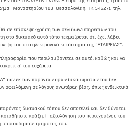
ΚΟ ΕΜΠΟΡΙΟ ΚΑΛΛΥΝΤΙΚΩΝ. Η έδρα της εταιρείας, η οποία
κ/μα:
Μοναστηρίου 183, Θεσσαλονίκη, ΤΚ 54627), τηλ.
οβεί σε επίσκεψη/χρήση των σελίδων/υπηρεσιών του
η στο δικτυακό αυτό τόπο τεκμαίρεται ότι έχει λάβει
σκεψή του στο ηλεκτρονικό κατάστημα της “ΕΤΑΙΡΕΙΑΣ”.
 πληροφορία που περιλαμβάνεται σε αυτό, καθώς και να
ακριτική του ευχέρεια.
ΙΑ” των εκ των παρόντων όρων δικαιωμάτων του δεν
ν οφειλόμενη σε λόγους ανωτέρας βίας, όπως ενδεικτικά
 παρόντος δικτυακού τόπου δεν αποτελεί και δεν δύναται
ποιαδήποτε πράξη. Η αξιολόγηση του περιεχομένου του
ση οποιουδήποτε τμήματός του.