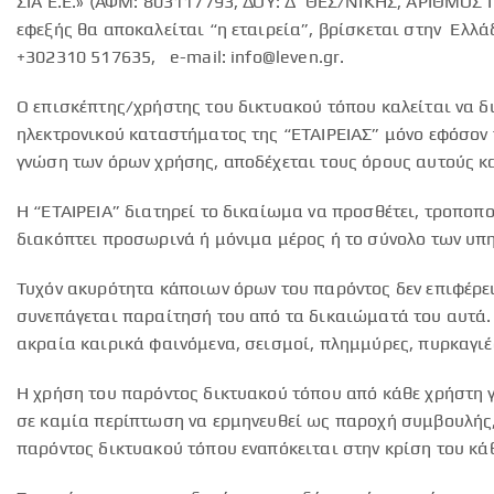
ΣΙΑ Ε.Ε.» (ΑΦΜ: 803117793, ΔΟΥ: Δ’ ΘΕΣ/ΝΙΚΗΣ, ΑΡΙΘΜΟΣ
εφεξής θα αποκαλείται “η εταιρεία”, βρίσκεται στην
Ελλάδ
+302310 517635,
e-mail:
info@leven.gr
.
Ο επισκέπτης/χρήστης του δικτυακού τόπου καλείται να 
ηλεκτρονικού καταστήματος της “ΕΤΑΙΡΕΙΑΣ” μόνο εφόσον 
γνώση των όρων χρήσης, αποδέχεται τους όρους αυτούς κα
Η “ΕΤΑΙΡΕΙΑ” διατηρεί το δικαίωμα να προσθέτει, τροποπ
διακόπτει προσωρινά ή μόνιμα μέρος ή το σύνολο των υπη
Τυχόν ακυρότητα κάποιων όρων του παρόντος δεν επιφέρε
συνεπάγεται παραίτησή του από τα δικαιώματά του αυτά. 
ακραία καιρικά φαινόμενα, σεισμοί, πλημμύρες, πυρκαγιέ
Η χρήση του παρόντος δικτυακού τόπου από κάθε χρήστη γί
σε καμία περίπτωση να ερμηνευθεί ως παροχή συμβουλής,
παρόντος δικτυακού τόπου εναπόκειται στην κρίση του κά