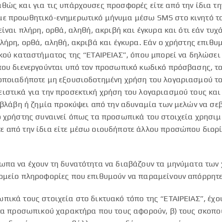
ώς και για τις υπάρχουσες προσφορές είτε από την ίδια την 
με προωθητικό-ενημερωτικό μήνυμα μέσω SMS στο κινητό το
ίναι πλήρη, ορθά, αληθή, ακριβή και έγκυρα και ότι εάν τυ
λήρη, ορθά, αληθή, ακριβά και έγκυρα. Εάν ο χρήστης επιθυ
κού καταστήματος της “ΕΤΑΙΡΕΙΑΣ”, όπου μπορεί να δηλώσει 
που διενεργούνται υπό τον προσωπικό κωδικό πρόσβασης, το
 οποιαδήποτε μη εξουσιοδοτημένη χρήση του λογαριασμού το
ιστικά για την προσεκτική χρήση του λογαριασμού τους και 
ε βλάβη ή ζημία προκύψει από την αδυναμία των μελών να σ
ο χρήστης συναινεί όπως τα προσωπικά του στοιχεία χρησιμ
από την ίδια είτε μέσω οιουδήποτε άλλου προσώπου διορίσει
σωπα να έχουν τη δυνατότητα να διαβάζουν τα μηνύματα των
ρομείο πληροφορίες που επιθυμούν να παραμείνουν απόρρητε
πικά τους στοιχεία στο δικτυακό τόπο της “ΕΤΑΙΡΕΙΑΣ”, έχο
ένα προσωπικού χαρακτήρα που τους αφορούν, β) τους σκοπού