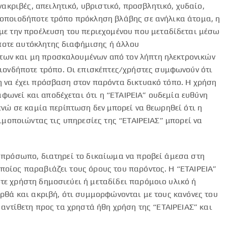
κριβές, απειλητικό, υβριστικό, προσβλητικό, χυδαίο,
ε οποιοδήποτε τρόπο πρόκληση βλάβης σε ανήλικα άτομα, η
ε την προέλευση του περιεχομένου που μεταδίδεται μέσω
ποτε αυτόκλητης διαφήμισης ή άλλου
των και μη προσκαλουμένων από τον λήπτη ηλεκτρονικών
ιονδήποτε τρόπο. Οι επισκέπτες/χρήστες συμφωνούν ότι
η να έχει πρόσβαση στον παρόντα δικτυακό τόπο. Η χρήση
φωνεί και αποδέχεται ότι η “ΕΤΑΙΡΕΙΑ” ουδεμία ευθύνη
ενώ σε καμία περίπτωση δεν μπορεί να θεωρηθεί ότι η
σιμοποιώντας τις υπηρεσίες της “ΕΤΑΙΡΕΙΑΣ” μπορεί να
ο πρόσωπο, διατηρεί το δικαίωμα να προβεί άμεσα στη
ποίος παραβιάζει τους όρους του παρόντος. Η “ΕΤΑΙΡΕΙΑ”
τε χρήστη δημοσιεύει ή μεταδίδει παρόμοιο υλικό ή
ορθά και ακριβή, ότι συμμορφώνονται με τους κανόνες του
 αντίθετη προς τα χρηστά ήθη χρήση της “ΕΤΑΙΡΕΙΑΣ” και