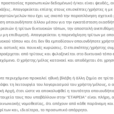
προστασίας προσωπικών δεδομένων) ή/και είναι ψευδές, ανα
ράξεις. Απαγορεύεται επίσης στους επισκέπτες/χρήστες η μ
ηστών/μελών που έχει ως σκοπό την παραπλάνηση σχετικά μ
ρήση οποιουδήποτε άλλου μέσου για την εγκατάσταση οιασδή
ρεσιών ή τρίτων δικτυακών τόπων, την αποστολή ανεπιθύμη
μη επιθυμητή. Απαγορεύεται η παρενόχληση τρίτων με οπο
τυακού τόπου και ότι δεν θα εμποδίσουν οποιονδήποτε χρήστ
 αστικές και ποινικές κυρώσεις. Ο επισκέπτης/χρήστης συμ
προέρχεται από τρίτους και φιλοξενείται στο δικτυακό τόπο 
ριεχόμενο. Ο χρήστης/μέλος κατανοεί και αποδέχεται ότι χρη
οτε περιεχόμενο προκαλεί ηθική βλάβη ή άλλη ζημία σε τρίτ
όψει τη λειτουργία του λογαριασμού του χρήστη/μέλους, ο ο
ική Αρχή, έτσι ώστε να αποκαλυφθεί η ταυτότητα οποιουδήπο
τοιχεία τους που υποβάλλουν στην “ΕΤΑΙΡΕΙΑ” είναι πλήρη, 
ικοινωνιακής νομοθεσίας, ότι απέχουν από κάθε παράνομη και
ίτων και, ιδιαίτερα, το προσωπικό απόρρητο.