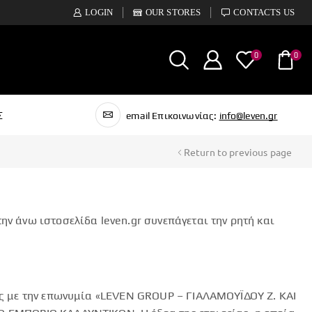
LOGIN
OUR STORES
CONTACTS US
0
0
Σ
email Επικοινωνίας:
info@leven.gr
Return to previous page
ην άνω ιστοσελίδα leven.gr συνεπάγεται την ρητή και
ίας με την επωνυμία «LEVEN GROUP – ΓΙΑΛΑΜΟΥΪΔΟΥ Ζ. ΚΑΙ