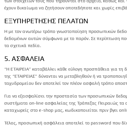
των στοιχείων τους που τηρούνται στο αρχείο, καθώς και
έχουν δικαίωμα να ζητήσουν οποτεδήποτε και χωρίς επιβά
ΕΞΥΠΗΡΕΤΗΣΗΣ ΠΕΛΑΤΩΝ
Η με τον ανωτέρω τρόπο γνωστοποίηση προσωπικών δεδομ
δεδομένων αυτών σύμφωνα με το παρόν. Σε περίπτωση που
τα σχετικά πεδία.
5. ΑΣΦΑΛΕΙΑ
“Η ΕΤΑΙΡΕΙΑ” καταβάλλει κάθε εύλογη προσπάθεια για τη
της “ΕΤΑΙΡΕΙΑΣ” δύνανται να μεταβληθούν ή να τροποποι
ταχυδρομείου δεν αποτελεί τον πλέον ασφαλή τρόπο αποσ
Για να εξασφαλίσει την προστασία των προσωπικών δεδομ
συστήματα on-line ασφαλείας της Τράπεζας Πειραιώς τα ο
καταχωρείς στο e-shop μας, κωδικοποιείται πριν βγει onl
Τέλος, προσωπική ασφάλεια αποτελεί το password που δίνε