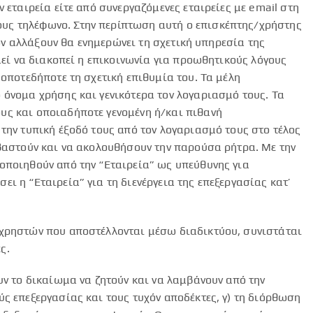
εταιρεία είτε από συνεργαζόμενες εταιρείες με email στη
υς τηλέφωνο. Στην περίπτωση αυτή ο επισκέπτης/χρήστης
χόν αλλάξουν θα ενημερώνει τη σχετική υπηρεσία της
μεί να διακοπεί η επικοινωνία για προωθητικούς λόγους
οποτεδήποτε τη σχετική επιθυμία του. Τα μέλη
 όνομα χρήσης και γενικότερα τον λογαριασμό τους. Τα
υς και οποιαδήποτε γενομένη ή/και πιθανή
την τυπική έξοδό τους από τον λογαριασμό τους στο τέλος
εβαστούν και να ακολουθήσουν την παρούσα ρήτρα. Με την
οποιηθούν από την “Εταιρεία” ως υπεύθυνης για
 η “Εταιρεία” για τη διενέργεια της επεξεργασίας κατ’
 χρηστών που αποστέλλονται μέσω διαδικτύου, συνιστάται
ς.
υν το δικαίωμα να ζητούν και να λαμβάνουν από την
ς επεξεργασίας και τους τυχόν αποδέκτες, γ) τη διόρθωση