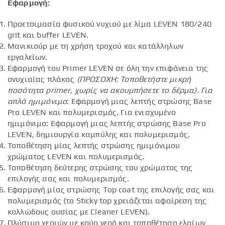
Εφαρμογή:
Προετοιμασία φυσικού νυχιού με λίμα LEVEN 180/240
grit και buffer LEVEN.
Μανικιούρ με τη χρήση τροχού και κατάλληλων
εργαλείων.
Εφαρμογή του Primer LEVEN σε όλη την επιφάνεια της
ονυχιαίας πλάκας
(ΠΡΟΣΟΧΗ: Τοποθετήστε μικρή
ποσότητα
primer
, χωρίς να ακουμπήσετε το δέρμα).
Για
απλό ημιμόνιμο
: Εφαρμογή μιας λεπτής στρώσης Base
Pro LEVEN και πολυμερισμός. Για ενισχυμένο
ημιμόνιμο: Εφαρμογή μιας λεπτής στρώσης Base Pro
LEVEN, δημιουργία καμπύλης και πολυμερισμός.
Τοποθέτηση μίας λεπτής στρώσης ημιμόνιμου
χρώματος LEVEN και πολυμερισμός.
Τοποθέτηση δεύτερης στρώσης του χρώματος της
επιλογής σας και πολυμερισμός.
Εφαρμογή μίας στρώσης Top coat της επιλογής σας και
πολυμερισμός (το Sticky top χρειάζεται αφαίρεση της
κολλώδους ουσίας με Cleaner LEVEN).
Πλύσιμο χεριών με κρύο νερό και τοποθέτηση ελαίων