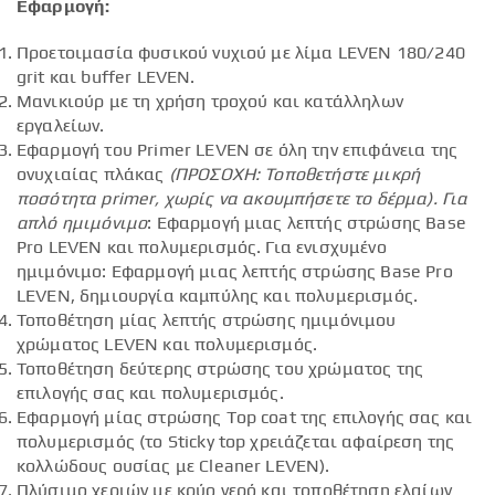
Εφαρμογή:
Προετοιμασία φυσικού νυχιού με λίμα LEVEN 180/240
grit και buffer LEVEN.
Μανικιούρ με τη χρήση τροχού και κατάλληλων
εργαλείων.
Εφαρμογή του Primer LEVEN σε όλη την επιφάνεια της
ονυχιαίας πλάκας
(ΠΡΟΣΟΧΗ: Τοποθετήστε μικρή
ποσότητα
primer
, χωρίς να ακουμπήσετε το δέρμα).
Για
απλό ημιμόνιμο
: Εφαρμογή μιας λεπτής στρώσης Base
Pro LEVEN και πολυμερισμός. Για ενισχυμένο
ημιμόνιμο: Εφαρμογή μιας λεπτής στρώσης Base Pro
LEVEN, δημιουργία καμπύλης και πολυμερισμός.
Τοποθέτηση μίας λεπτής στρώσης ημιμόνιμου
χρώματος LEVEN και πολυμερισμός.
Τοποθέτηση δεύτερης στρώσης του χρώματος της
επιλογής σας και πολυμερισμός.
Εφαρμογή μίας στρώσης Top coat της επιλογής σας και
πολυμερισμός (το Sticky top χρειάζεται αφαίρεση της
κολλώδους ουσίας με Cleaner LEVEN).
Πλύσιμο χεριών με κρύο νερό και τοποθέτηση ελαίων