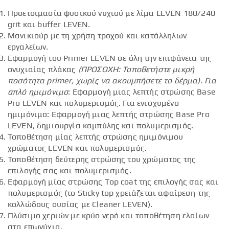
Προετοιμασία φυσικού νυχιού με λίμα LEVEN 180/240
grit και buffer LEVEN.
Μανικιούρ με τη χρήση τροχού και κατάλληλων
εργαλείων.
Εφαρμογή του Primer LEVEN σε όλη την επιφάνεια της
ονυχιαίας πλάκας
(ΠΡΟΣΟΧΗ: Τοποθετήστε μικρή
ποσότητα
primer
, χωρίς να ακουμπήσετε το δέρμα).
Για
απλό ημιμόνιμο
: Εφαρμογή μιας λεπτής στρώσης Base
Pro LEVEN και πολυμερισμός. Για ενισχυμένο
ημιμόνιμο: Εφαρμογή μιας λεπτής στρώσης Base Pro
LEVEN, δημιουργία καμπύλης και πολυμερισμός.
Τοποθέτηση μίας λεπτής στρώσης ημιμόνιμου
χρώματος LEVEN και πολυμερισμός.
Τοποθέτηση δεύτερης στρώσης του χρώματος της
επιλογής σας και πολυμερισμός.
Εφαρμογή μίας στρώσης Top coat της επιλογής σας και
πολυμερισμός (το Sticky top χρειάζεται αφαίρεση της
κολλώδους ουσίας με Cleaner LEVEN).
Πλύσιμο χεριών με κρύο νερό και τοποθέτηση ελαίων
στα επωνύχια.