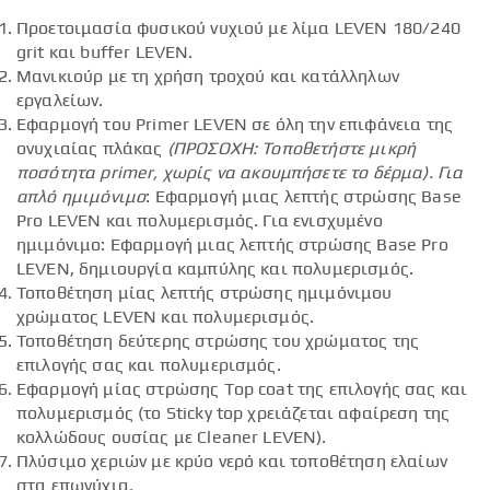
Προετοιμασία φυσικού νυχιού με λίμα LEVEN 180/240
grit και buffer LEVEN.
Μανικιούρ με τη χρήση τροχού και κατάλληλων
εργαλείων.
Εφαρμογή του Primer LEVEN σε όλη την επιφάνεια της
ονυχιαίας πλάκας
(ΠΡΟΣΟΧΗ: Τοποθετήστε μικρή
ποσότητα
primer
, χωρίς να ακουμπήσετε το δέρμα).
Για
απλό ημιμόνιμο
: Εφαρμογή μιας λεπτής στρώσης Base
Pro LEVEN και πολυμερισμός. Για ενισχυμένο
ημιμόνιμο: Εφαρμογή μιας λεπτής στρώσης Base Pro
LEVEN, δημιουργία καμπύλης και πολυμερισμός.
Τοποθέτηση μίας λεπτής στρώσης ημιμόνιμου
χρώματος LEVEN και πολυμερισμός.
Τοποθέτηση δεύτερης στρώσης του χρώματος της
επιλογής σας και πολυμερισμός.
Εφαρμογή μίας στρώσης Top coat της επιλογής σας και
πολυμερισμός (το Sticky top χρειάζεται αφαίρεση της
κολλώδους ουσίας με Cleaner LEVEN).
Πλύσιμο χεριών με κρύο νερό και τοποθέτηση ελαίων
στα επωνύχια.