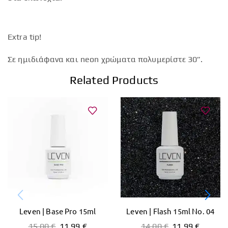
Extra tip!
Σε ημιδιάφανα και neon χρώματα πολυμερίστε 30”.
Related Products
Leven | Base Pro 15ml
Leven | Flash 15ml No. 04
15,00
€
11,99
€
14,00
€
11,99
€