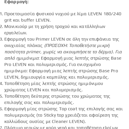
Εφαρμογή:
Προετοιμασία φυσικού νυχιού με λίμα LEVEN 180/240
grit και buffer LEVEN.
Μανικιούρ με τη χρήση τροχού και κατάλληλων
εργαλείων.
Εφαρμογή του Primer LEVEN σε όλη την επιφάνεια της
ονυχιαίας πλάκας
(ΠΡΟΣΟΧΗ: Τοποθετήστε μικρή
ποσότητα
primer
, χωρίς να ακουμπήσετε το δέρμα).
Για
απλό ημιμόνιμο
: Εφαρμογή μιας λεπτής στρώσης Base
Pro LEVEN και πολυμερισμός. Για ενισχυμένο
ημιμόνιμο: Εφαρμογή μιας λεπτής στρώσης Base Pro
LEVEN, δημιουργία καμπύλης και πολυμερισμός.
Τοποθέτηση μίας λεπτής στρώσης ημιμόνιμου
χρώματος LEVEN και πολυμερισμός.
Τοποθέτηση δεύτερης στρώσης του χρώματος της
επιλογής σας και πολυμερισμός.
Εφαρμογή μίας στρώσης Top coat της επιλογής σας και
πολυμερισμός (το Sticky top χρειάζεται αφαίρεση της
κολλώδους ουσίας με Cleaner LEVEN).
Πλύσιμο χεριών με κρύο νερό και τοποθέτηση ελαίων