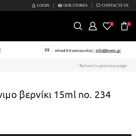
LOGIN
OUR STORES
CONTACTS US
0
0
Σ
email Επικοινωνίας:
info@leven.gr
Return to previous page
νιμο βερνίκι 15ml no. 234