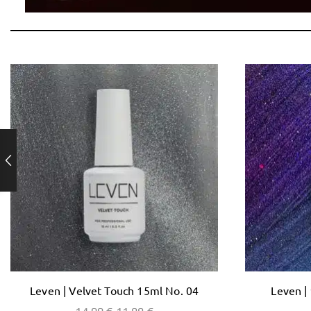
Leven | Velvet Touch 15ml No. 04
Leven |