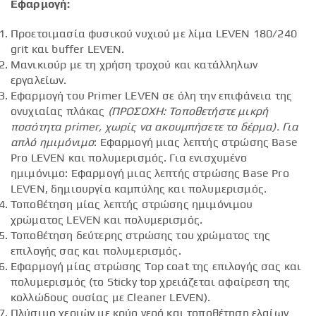
Εφαρμογή:
Προετοιμασία φυσικού νυχιού με λίμα LEVEN 180/240
grit και buffer LEVEN.
Μανικιούρ με τη χρήση τροχού και κατάλληλων
εργαλείων.
Εφαρμογή του Primer LEVEN σε όλη την επιφάνεια της
ονυχιαίας πλάκας
(ΠΡΟΣΟΧΗ: Τοποθετήστε μικρή
ποσότητα
primer
, χωρίς να ακουμπήσετε το δέρμα).
Για
απλό ημιμόνιμο
: Εφαρμογή μιας λεπτής στρώσης Base
Pro LEVEN και πολυμερισμός. Για ενισχυμένο
ημιμόνιμο: Εφαρμογή μιας λεπτής στρώσης Base Pro
LEVEN, δημιουργία καμπύλης και πολυμερισμός.
Τοποθέτηση μίας λεπτής στρώσης ημιμόνιμου
χρώματος LEVEN και πολυμερισμός.
Τοποθέτηση δεύτερης στρώσης του χρώματος της
επιλογής σας και πολυμερισμός.
Εφαρμογή μίας στρώσης Top coat της επιλογής σας και
πολυμερισμός (το Sticky top χρειάζεται αφαίρεση της
κολλώδους ουσίας με Cleaner LEVEN).
Πλύσιμο χεριών με κρύο νερό και τοποθέτηση ελαίων