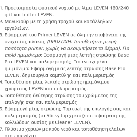
Προετοιμασία φυσικού νυχιού με λίμα LEVEN 180/240
grit και buffer LEVEN.
Μανικιούρ με τη χρήση τροχού και κατάλληλων
εργαλείων.
Εφαρμογή του Primer LEVEN σε όλη την επιφάνεια της
ονυχιαίας πλάκας
(ΠΡΟΣΟΧΗ: Τοποθετήστε μικρή
ποσότητα
primer
, χωρίς να ακουμπήσετε το δέρμα).
Για
απλό ημιμόνιμο
: Εφαρμογή μιας λεπτής στρώσης Base
Pro LEVEN και πολυμερισμός. Για ενισχυμένο
ημιμόνιμο: Εφαρμογή μιας λεπτής στρώσης Base Pro
LEVEN, δημιουργία καμπύλης και πολυμερισμός.
Τοποθέτηση μίας λεπτής στρώσης ημιμόνιμου
χρώματος LEVEN και πολυμερισμός.
Τοποθέτηση δεύτερης στρώσης του χρώματος της
επιλογής σας και πολυμερισμός.
Εφαρμογή μίας στρώσης Top coat της επιλογής σας και
πολυμερισμός (το Sticky top χρειάζεται αφαίρεση της
κολλώδους ουσίας με Cleaner LEVEN).
Πλύσιμο χεριών με κρύο νερό και τοποθέτηση ελαίων
στα επωνύχια.