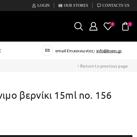
LOGIN
OUR STORES
CONTACTS US
0
0
Σ
email Επικοινωνίας:
info@leven.gr
Return to previous page
νιμο βερνίκι 15ml no. 156