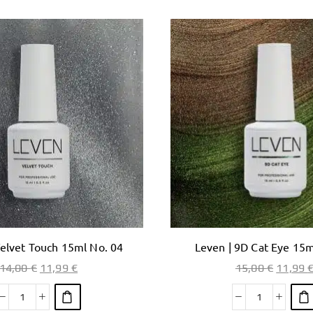
Velvet Touch 15ml No. 04
Leven | 9D Cat Eye 15m
14,00
€
11,99
€
15,00
€
11,99