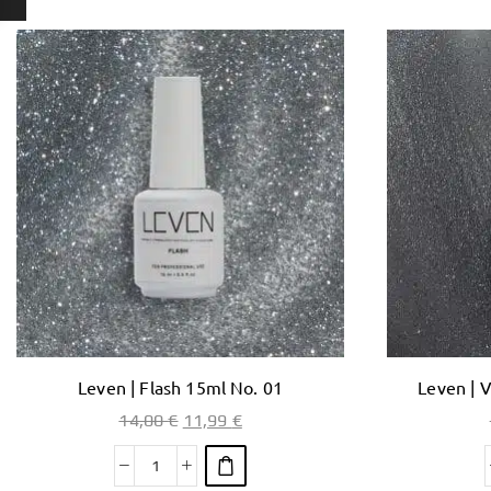
Leven | Flash 15ml No. 01
Leven | 
14,00
€
11,99
€