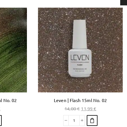
l No. 02
Leven | Flash 15ml No. 02
€
14,00
€
11,99
€