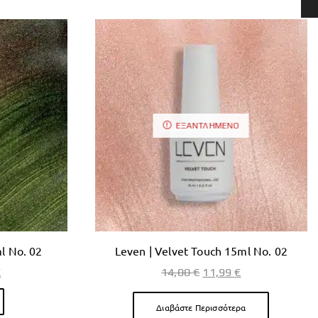
ΕΞΑΝΤΛΗΜΈΝΟ
l No. 02
Leven | Velvet Touch 15ml No. 02
€
14,00
€
11,99
€
Διαβάστε Περισσότερα