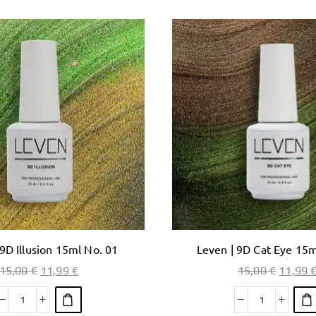
 9D Illusion 15ml No. 01
Leven | 9D Cat Eye 15m
15,00
€
11,99
€
15,00
€
11,99