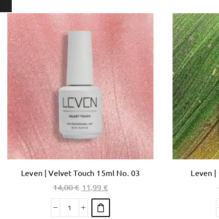
Leven | Velvet Touch 15ml No. 03
Leven |
14,00
€
11,99
€