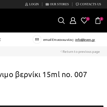
LOGIN
OUR STORES
CONTACTS US
0
0
Σ
email Επικοινωνίας:
info@leven.gr
Return to previous page
νιμο βερνίκι 15ml no. 007