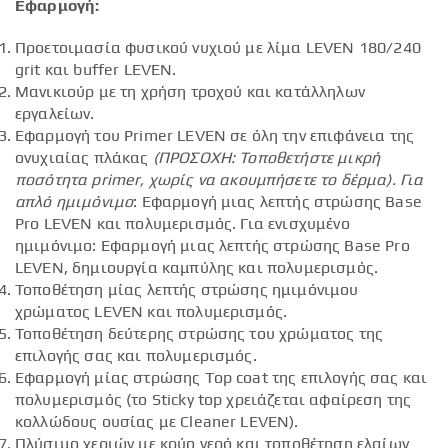
Εφαρμογή:
Προετοιμασία φυσικού νυχιού με λίμα LEVEN 180/240
grit και buffer LEVEN.
Μανικιούρ με τη χρήση τροχού και κατάλληλων
εργαλείων.
Εφαρμογή του Primer LEVEN σε όλη την επιφάνεια της
ονυχιαίας πλάκας
(ΠΡΟΣΟΧΗ: Τοποθετήστε μικρή
ποσότητα
primer
, χωρίς να ακουμπήσετε το δέρμα).
Για
απλό ημιμόνιμο
: Εφαρμογή μιας λεπτής στρώσης Base
Pro LEVEN και πολυμερισμός. Για ενισχυμένο
ημιμόνιμο: Εφαρμογή μιας λεπτής στρώσης Base Pro
LEVEN, δημιουργία καμπύλης και πολυμερισμός.
Τοποθέτηση μίας λεπτής στρώσης ημιμόνιμου
χρώματος LEVEN και πολυμερισμός.
Τοποθέτηση δεύτερης στρώσης του χρώματος της
επιλογής σας και πολυμερισμός.
Εφαρμογή μίας στρώσης Top coat της επιλογής σας και
πολυμερισμός (το Sticky top χρειάζεται αφαίρεση της
κολλώδους ουσίας με Cleaner LEVEN).
Πλύσιμο χεριών με κρύο νερό και τοποθέτηση ελαίων