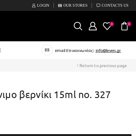
LOGIN
OUR STORES
CONTACTS US
0
0
Σ
email Επικοινωνίας:
info@leven.gr
Return to previous page
νιμο βερνίκι 15ml no. 327