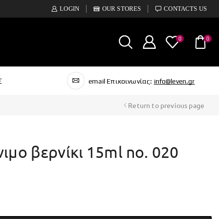
LOGIN
OUR STORES
CONTACTS US
0
0
Σ
email Επικοινωνίας:
info@leven.gr
Return to previous page
νιμο βερνίκι 15ml no. 020