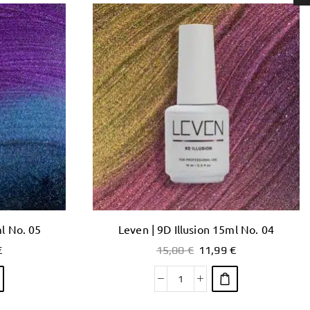
l No. 05
Leven | 9D Illusion 15ml No. 04
€
15,00
€
11,99
€