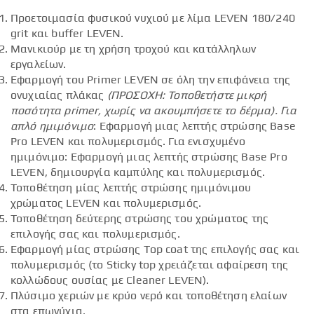
Προετοιμασία φυσικού νυχιού με λίμα LEVEN 180/240
grit και buffer LEVEN.
Μανικιούρ με τη χρήση τροχού και κατάλληλων
εργαλείων.
Εφαρμογή του Primer LEVEN σε όλη την επιφάνεια της
ονυχιαίας πλάκας
(ΠΡΟΣΟΧΗ: Τοποθετήστε μικρή
ποσότητα
primer
, χωρίς να ακουμπήσετε το δέρμα).
Για
απλό ημιμόνιμο
: Εφαρμογή μιας λεπτής στρώσης Base
Pro LEVEN και πολυμερισμός. Για ενισχυμένο
ημιμόνιμο: Εφαρμογή μιας λεπτής στρώσης Base Pro
LEVEN, δημιουργία καμπύλης και πολυμερισμός.
Τοποθέτηση μίας λεπτής στρώσης ημιμόνιμου
χρώματος LEVEN και πολυμερισμός.
Τοποθέτηση δεύτερης στρώσης του χρώματος της
επιλογής σας και πολυμερισμός.
Εφαρμογή μίας στρώσης Top coat της επιλογής σας και
πολυμερισμός (το Sticky top χρειάζεται αφαίρεση της
κολλώδους ουσίας με Cleaner LEVEN).
Πλύσιμο χεριών με κρύο νερό και τοποθέτηση ελαίων
στα επωνύχια.