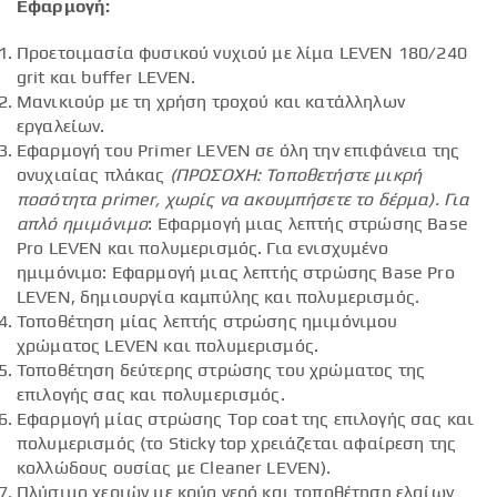
Εφαρμογή:
Προετοιμασία φυσικού νυχιού με λίμα LEVEN 180/240
grit και buffer LEVEN.
Μανικιούρ με τη χρήση τροχού και κατάλληλων
εργαλείων.
Εφαρμογή του Primer LEVEN σε όλη την επιφάνεια της
ονυχιαίας πλάκας
(ΠΡΟΣΟΧΗ: Τοποθετήστε μικρή
ποσότητα
primer
, χωρίς να ακουμπήσετε το δέρμα).
Για
απλό ημιμόνιμο
: Εφαρμογή μιας λεπτής στρώσης Base
Pro LEVEN και πολυμερισμός. Για ενισχυμένο
ημιμόνιμο: Εφαρμογή μιας λεπτής στρώσης Base Pro
LEVEN, δημιουργία καμπύλης και πολυμερισμός.
Τοποθέτηση μίας λεπτής στρώσης ημιμόνιμου
χρώματος LEVEN και πολυμερισμός.
Τοποθέτηση δεύτερης στρώσης του χρώματος της
επιλογής σας και πολυμερισμός.
Εφαρμογή μίας στρώσης Top coat της επιλογής σας και
πολυμερισμός (το Sticky top χρειάζεται αφαίρεση της
κολλώδους ουσίας με Cleaner LEVEN).
Πλύσιμο χεριών με κρύο νερό και τοποθέτηση ελαίων