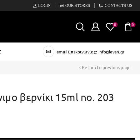
LOGIN
OUR STORES
CONTACTS US
0
0
Σ
email Επικοινωνίας:
info@leven.gr
Return to previous page
νιμο βερνίκι 15ml no. 203