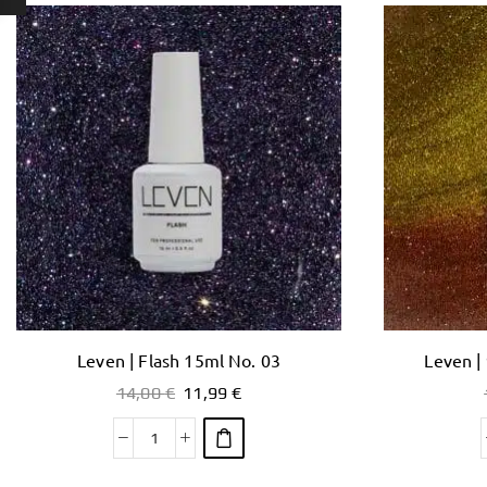
Leven | Flash 15ml No. 03
Leven |
14,00
€
11,99
€