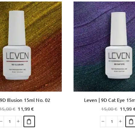
 9D Illusion 15ml No. 02
Leven | 9D Cat Eye 15m
15,00
€
11,99
€
15,00
€
11,99