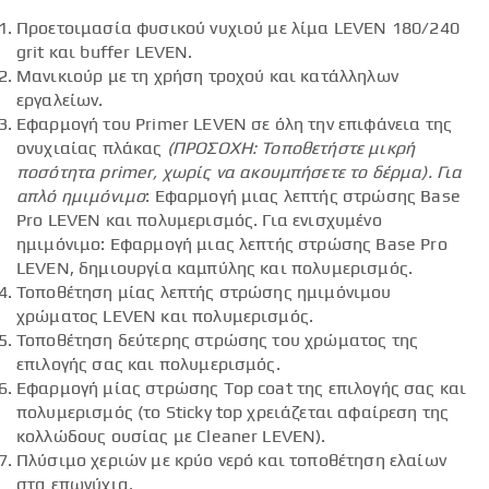
Προετοιμασία φυσικού νυχιού με λίμα LEVEN 180/240
grit και buffer LEVEN.
Μανικιούρ με τη χρήση τροχού και κατάλληλων
εργαλείων.
Εφαρμογή του Primer LEVEN σε όλη την επιφάνεια της
ονυχιαίας πλάκας
(ΠΡΟΣΟΧΗ: Τοποθετήστε μικρή
ποσότητα
primer
, χωρίς να ακουμπήσετε το δέρμα).
Για
απλό ημιμόνιμο
: Εφαρμογή μιας λεπτής στρώσης Base
Pro LEVEN και πολυμερισμός. Για ενισχυμένο
ημιμόνιμο: Εφαρμογή μιας λεπτής στρώσης Base Pro
LEVEN, δημιουργία καμπύλης και πολυμερισμός.
Τοποθέτηση μίας λεπτής στρώσης ημιμόνιμου
χρώματος LEVEN και πολυμερισμός.
Τοποθέτηση δεύτερης στρώσης του χρώματος της
επιλογής σας και πολυμερισμός.
Εφαρμογή μίας στρώσης Top coat της επιλογής σας και
πολυμερισμός (το Sticky top χρειάζεται αφαίρεση της
κολλώδους ουσίας με Cleaner LEVEN).
Πλύσιμο χεριών με κρύο νερό και τοποθέτηση ελαίων
στα επωνύχια.