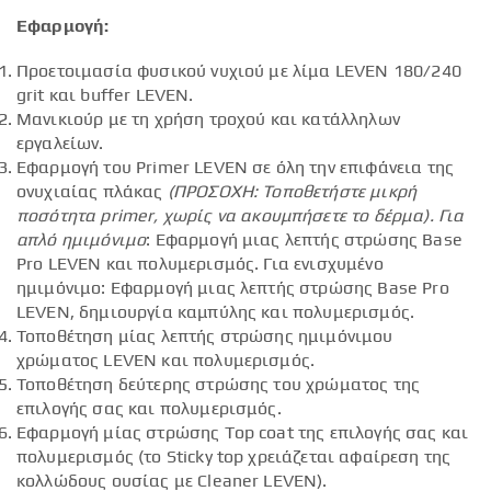
Εφαρμογή:
Προετοιμασία φυσικού νυχιού με λίμα LEVEN 180/240
grit και buffer LEVEN.
Μανικιούρ με τη χρήση τροχού και κατάλληλων
εργαλείων.
Εφαρμογή του Primer LEVEN σε όλη την επιφάνεια της
ονυχιαίας πλάκας
(ΠΡΟΣΟΧΗ: Τοποθετήστε μικρή
ποσότητα
primer
, χωρίς να ακουμπήσετε το δέρμα).
Για
απλό ημιμόνιμο
: Εφαρμογή μιας λεπτής στρώσης Base
Pro LEVEN και πολυμερισμός. Για ενισχυμένο
ημιμόνιμο: Εφαρμογή μιας λεπτής στρώσης Base Pro
LEVEN, δημιουργία καμπύλης και πολυμερισμός.
Τοποθέτηση μίας λεπτής στρώσης ημιμόνιμου
χρώματος LEVEN και πολυμερισμός.
Τοποθέτηση δεύτερης στρώσης του χρώματος της
επιλογής σας και πολυμερισμός.
Εφαρμογή μίας στρώσης Top coat της επιλογής σας και
πολυμερισμός (το Sticky top χρειάζεται αφαίρεση της
κολλώδους ουσίας με Cleaner LEVEN).