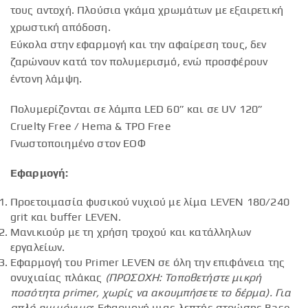
τους αντοχή. Πλούσια γκάμα χρωμάτων με εξαιρετική
χρωστική απόδοση.
Εύκολα στην εφαρμογή και την αφαίρεση τους, δεν
ζαρώνουν κατά τον πολυμερισμό, ενώ προσφέρουν
έντονη λάμψη.
Πολυμερίζονται σε λάμπα LED 60” και σε UV 120”
Cruelty Free / Hema & TPO Free
Γνωστοποιημένο στον ΕΟΦ
Εφαρμογή:
Προετοιμασία φυσικού νυχιού με λίμα LEVEN 180/240
grit και buffer LEVEN.
Μανικιούρ με τη χρήση τροχού και κατάλληλων
εργαλείων.
Εφαρμογή του Primer LEVEN σε όλη την επιφάνεια της
ονυχιαίας πλάκας
(ΠΡΟΣΟΧΗ: Τοποθετήστε μικρή
ποσότητα
primer
, χωρίς να ακουμπήσετε το δέρμα).
Για
απλό ημιμόνιμο
: Εφαρμογή μιας λεπτής στρώσης Base