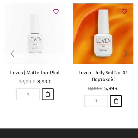
Leven | Matte Top 15ml
Leven | Jelly 8ml No. 01
Πορτοκαλί
12,00
€
8,99
€
8,00
€
5,99
€