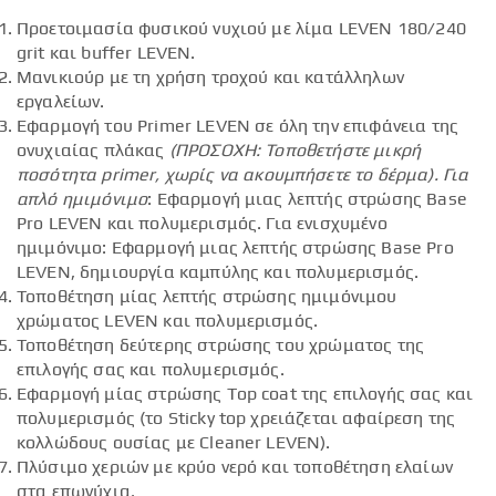
Προετοιμασία φυσικού νυχιού με λίμα LEVEN 180/240
grit και buffer LEVEN.
Μανικιούρ με τη χρήση τροχού και κατάλληλων
εργαλείων.
Εφαρμογή του Primer LEVEN σε όλη την επιφάνεια της
ονυχιαίας πλάκας
(ΠΡΟΣΟΧΗ: Τοποθετήστε μικρή
ποσότητα
primer
, χωρίς να ακουμπήσετε το δέρμα).
Για
απλό ημιμόνιμο
: Εφαρμογή μιας λεπτής στρώσης Base
Pro LEVEN και πολυμερισμός. Για ενισχυμένο
ημιμόνιμο: Εφαρμογή μιας λεπτής στρώσης Base Pro
LEVEN, δημιουργία καμπύλης και πολυμερισμός.
Τοποθέτηση μίας λεπτής στρώσης ημιμόνιμου
χρώματος LEVEN και πολυμερισμός.
Τοποθέτηση δεύτερης στρώσης του χρώματος της
επιλογής σας και πολυμερισμός.
Εφαρμογή μίας στρώσης Top coat της επιλογής σας και
πολυμερισμός (το Sticky top χρειάζεται αφαίρεση της
κολλώδους ουσίας με Cleaner LEVEN).
Πλύσιμο χεριών με κρύο νερό και τοποθέτηση ελαίων
στα επωνύχια.