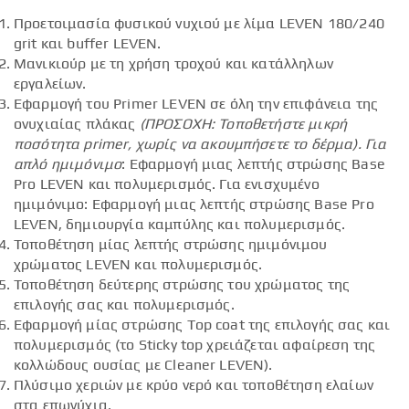
Προετοιμασία φυσικού νυχιού με λίμα LEVEN 180/240
grit και buffer LEVEN.
Μανικιούρ με τη χρήση τροχού και κατάλληλων
εργαλείων.
Εφαρμογή του Primer LEVEN σε όλη την επιφάνεια της
ονυχιαίας πλάκας
(ΠΡΟΣΟΧΗ: Τοποθετήστε μικρή
ποσότητα
primer
, χωρίς να ακουμπήσετε το δέρμα).
Για
απλό ημιμόνιμο
: Εφαρμογή μιας λεπτής στρώσης Base
Pro LEVEN και πολυμερισμός. Για ενισχυμένο
ημιμόνιμο: Εφαρμογή μιας λεπτής στρώσης Base Pro
LEVEN, δημιουργία καμπύλης και πολυμερισμός.
Τοποθέτηση μίας λεπτής στρώσης ημιμόνιμου
χρώματος LEVEN και πολυμερισμός.
Τοποθέτηση δεύτερης στρώσης του χρώματος της
επιλογής σας και πολυμερισμός.
Εφαρμογή μίας στρώσης Top coat της επιλογής σας και
πολυμερισμός (το Sticky top χρειάζεται αφαίρεση της
κολλώδους ουσίας με Cleaner LEVEN).
Πλύσιμο χεριών με κρύο νερό και τοποθέτηση ελαίων
στα επωνύχια.