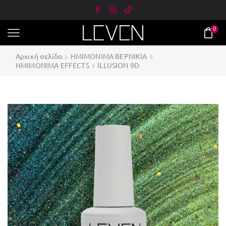
0
Αρχική σελίδα
ΗΜΙΜΟΝΙΜΑ ΒΕΡΝΙΚΙΑ
ΗΜΙMONIΜΑ EFFECTS
ILLUSION 9D