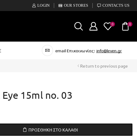
LOGIN
OUR STORES
CONTACTS US
0
0
Σ
email Επικοινωνίας:
info@leven.gr
Return to previous page
 Eye 15ml no. 03
ΠΡΟΣΘΉΚΗ ΣΤΟ ΚΑΛΆΘΙ