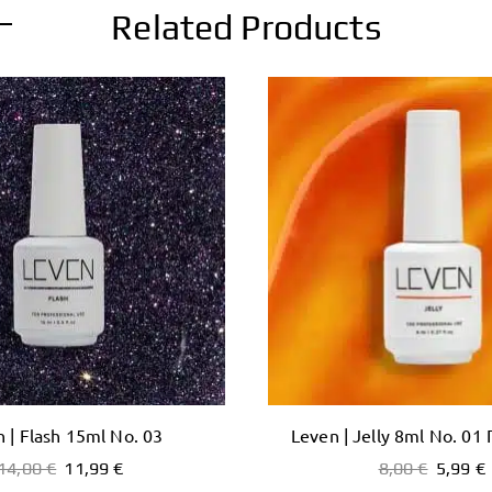
Related Products
 | Flash 15ml No. 03
Leven | Jelly 8ml No. 01
14,00
€
11,99
€
8,00
€
5,99
€