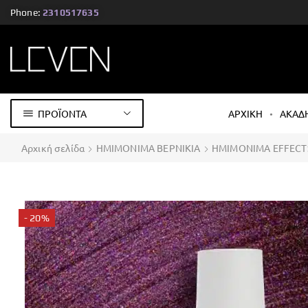
Phone:
2310517635
ΠΡΟΪΟΝΤΑ
ΑΡΧΙΚΗ
ΑΚΑΔ
Αρχική σελίδα
ΗΜΙΜΟΝΙΜΑ ΒΕΡΝΙΚΙΑ
ΗΜΙMONIΜΑ EFFECT
- 20%