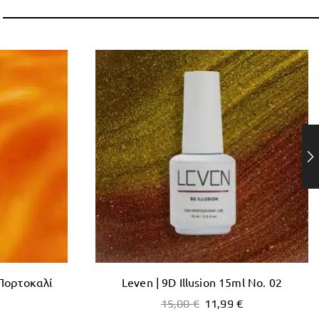
 Πορτοκαλί
Leven | 9D Illusion 15ml No. 02
15,00
€
11,99
€