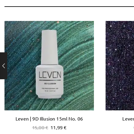
Leven | 9D Illusion 15ml No. 06
Leven
15,00
€
11,99
€