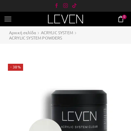
0
Αρχική σελίδα
ACRYLIC SYSTEM
ACRYLIC SYSTEM POWDERS
- 38%