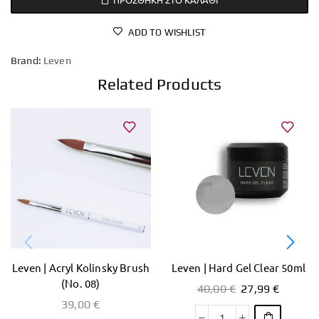
ADD TO WISHLIST
Brand:
Leven
Related Products
Leven | Acryl Kolinsky Brush
Leven | Hard Gel Clear 50ml
(Νο. 08)
40,00
€
27,99
€
39,00
€