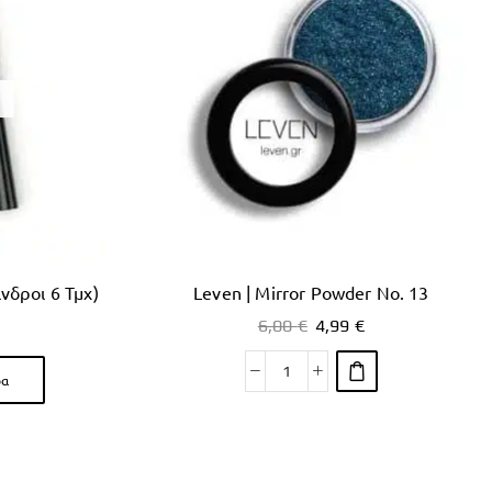
ινδροι 6 Τμχ)
Leven | Mirror Powder No. 13
6,00
€
4,99
€
ρα