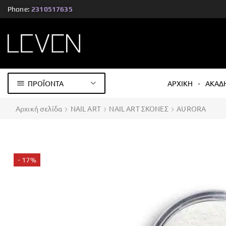
Phone:
2310517635
ΠΡΟΪΟΝΤΑ
ΑΡΧΙΚΗ
ΑΚΑΔ
Αρχική σελίδα
NAIL ART
NAIL ART ΣΚΟΝΕΣ
AURORA
- 17%