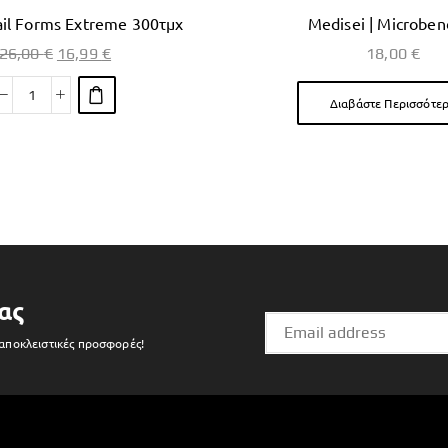
ail Forms Extreme 300τμχ
Medisei | Microben
26,00
€
16,99
€
18,00
€
Διαβάστε Περισσότε
ας
 αποκλειστικές προσφορές!