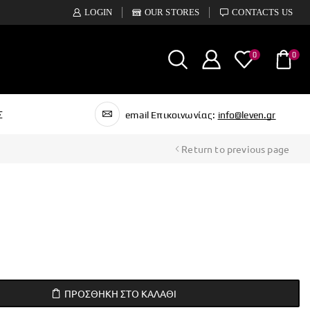
LOGIN
OUR STORES
CONTACTS US
0
0
Σ
email Επικοινωνίας:
info@leven.gr
Return to previous page
ΠΡΟΣΘΉΚΗ ΣΤΟ ΚΑΛΆΘΙ