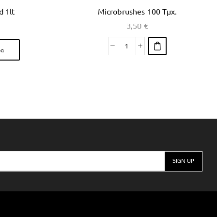
d 1lt
Microbrushes 100 Τμχ.
3,50
€
ρα