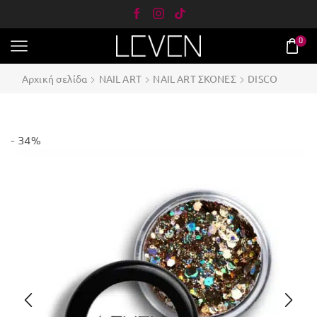
0
Αρχική σελίδα
NAIL ART
NAIL ART ΣΚΟΝΕΣ
DISCO
- 34%