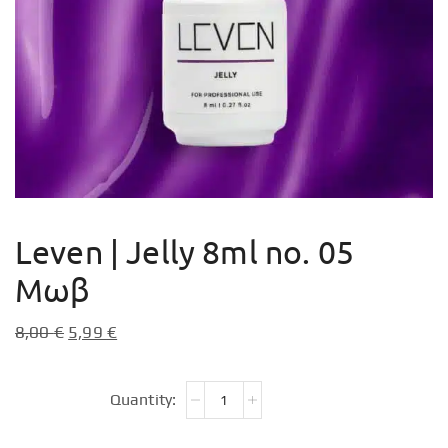
Leven | Jelly 8ml no. 05
Μωβ
8,00
€
5,99
€