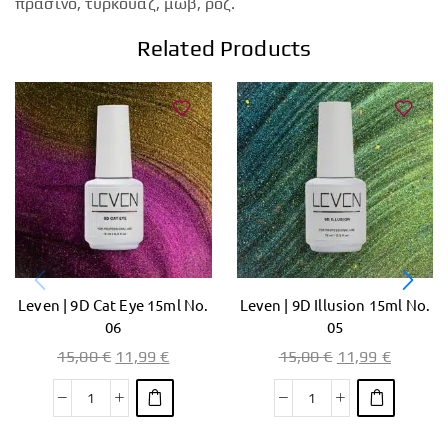
πράσινο, τυρκουάζ, μωβ, ροζ.
Related Products
Leven | 9D Cat Eye 15ml No.
Leven | 9D Illusion 15ml No.
06
05
15,00
€
11,99
€
15,00
€
11,99
€