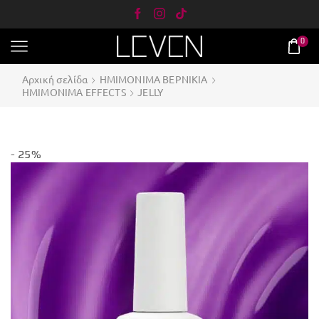
0
Αρχική σελίδα
ΗΜΙΜΟΝΙΜΑ ΒΕΡΝΙΚΙΑ
ΗΜΙMONIΜΑ EFFECTS
JELLY
- 25%