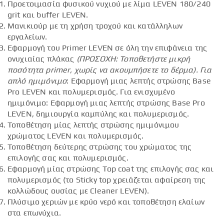
Προετοιμασία φυσικού νυχιού με λίμα LEVEN 180/240
grit και buffer LEVEN.
Μανικιούρ με τη χρήση τροχού και κατάλληλων
εργαλείων.
Εφαρμογή του Primer LEVEN σε όλη την επιφάνεια της
ονυχιαίας πλάκας
(ΠΡΟΣΟΧΗ: Τοποθετήστε μικρή
ποσότητα
primer
, χωρίς να ακουμπήσετε το δέρμα).
Για
απλό ημιμόνιμο
: Εφαρμογή μιας λεπτής στρώσης Base
Pro LEVEN και πολυμερισμός. Για ενισχυμένο
ημιμόνιμο: Εφαρμογή μιας λεπτής στρώσης Base Pro
LEVEN, δημιουργία καμπύλης και πολυμερισμός.
Τοποθέτηση μίας λεπτής στρώσης ημιμόνιμου
χρώματος LEVEN και πολυμερισμός.
Τοποθέτηση δεύτερης στρώσης του χρώματος της
επιλογής σας και πολυμερισμός.
Εφαρμογή μίας στρώσης Top coat της επιλογής σας και
πολυμερισμός (το Sticky top χρειάζεται αφαίρεση της
κολλώδους ουσίας με Cleaner LEVEN).
Πλύσιμο χεριών με κρύο νερό και τοποθέτηση ελαίων
στα επωνύχια.