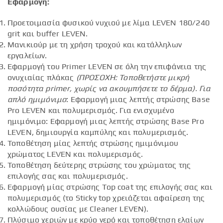
Εφαρμογή:
Προετοιμασία φυσικού νυχιού με λίμα LEVEN 180/240
grit και buffer LEVEN.
Μανικιούρ με τη χρήση τροχού και κατάλληλων
εργαλείων.
Εφαρμογή του Primer LEVEN σε όλη την επιφάνεια της
ονυχιαίας πλάκας
(ΠΡΟΣΟΧΗ: Τοποθετήστε μικρή
ποσότητα
primer
, χωρίς να ακουμπήσετε το δέρμα).
Για
απλό ημιμόνιμο
: Εφαρμογή μιας λεπτής στρώσης Base
Pro LEVEN και πολυμερισμός. Για ενισχυμένο
ημιμόνιμο: Εφαρμογή μιας λεπτής στρώσης Base Pro
LEVEN, δημιουργία καμπύλης και πολυμερισμός.
Τοποθέτηση μίας λεπτής στρώσης ημιμόνιμου
χρώματος LEVEN και πολυμερισμός.
Τοποθέτηση δεύτερης στρώσης του χρώματος της
επιλογής σας και πολυμερισμός.
Εφαρμογή μίας στρώσης Top coat της επιλογής σας και
πολυμερισμός (το Sticky top χρειάζεται αφαίρεση της
κολλώδους ουσίας με Cleaner LEVEN).
Πλύσιμο χεριών με κρύο νερό και τοποθέτηση ελαίων