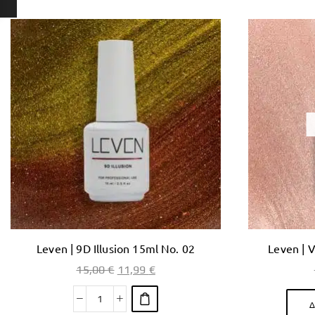
Leven | 9D Illusion 15ml No. 02
Leven | 
15,00
€
11,99
€
Δ