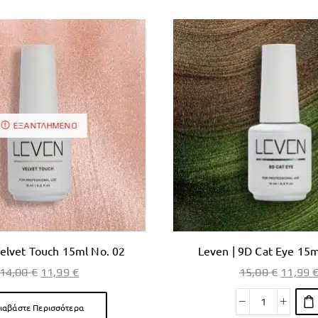
ΕΞΑΝΤΛΗΜΈΝΟ
Velvet Touch 15ml No. 02
Leven | 9D Cat Eye 15m
14,00
€
11,99
€
15,00
€
11,99
ιαβάστε Περισσότερα