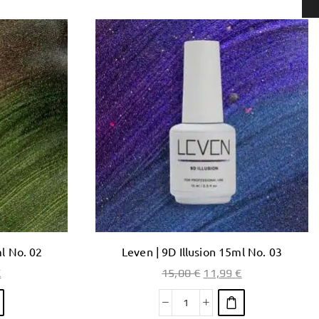
l No. 02
Leven | 9D Illusion 15ml No. 03
€
15,00
€
11,99
€