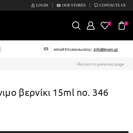
LOGIN
OUR STORES
CONTACTS US
0
0
Σ
email Επικοινωνίας:
info@leven.gr
Return to previous page
νιμο βερνίκι 15ml no. 346