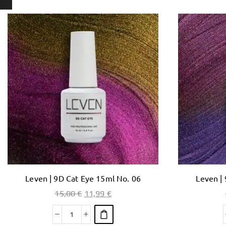
Leven | 9D Cat Eye 15ml No. 06
Leven |
15,00
€
11,99
€