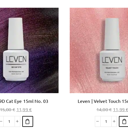
 9D Cat Eye 15ml No. 03
Leven | Velvet Touch 15
15,00
€
11,99
€
14,00
€
11,99