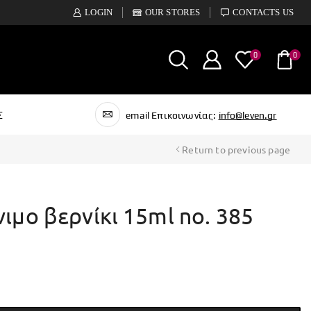
LOGIN
OUR STORES
CONTACTS US
0
0
Σ
email Επικοινωνίας:
info@leven.gr
Return to previous page
νιμο βερνίκι 15ml no. 385