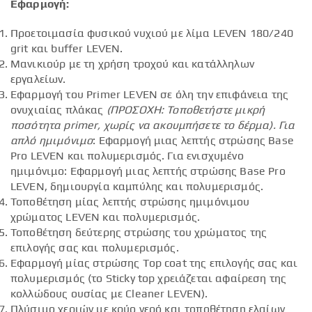
Εφαρμογή:
Προετοιμασία φυσικού νυχιού με λίμα LEVEN 180/240
grit και buffer LEVEN.
Μανικιούρ με τη χρήση τροχού και κατάλληλων
εργαλείων.
Εφαρμογή του Primer LEVEN σε όλη την επιφάνεια της
ονυχιαίας πλάκας
(ΠΡΟΣΟΧΗ: Τοποθετήστε μικρή
ποσότητα
primer
, χωρίς να ακουμπήσετε το δέρμα).
Για
απλό ημιμόνιμο
: Εφαρμογή μιας λεπτής στρώσης Base
Pro LEVEN και πολυμερισμός. Για ενισχυμένο
ημιμόνιμο: Εφαρμογή μιας λεπτής στρώσης Base Pro
LEVEN, δημιουργία καμπύλης και πολυμερισμός.
Τοποθέτηση μίας λεπτής στρώσης ημιμόνιμου
χρώματος LEVEN και πολυμερισμός.
Τοποθέτηση δεύτερης στρώσης του χρώματος της
επιλογής σας και πολυμερισμός.
Εφαρμογή μίας στρώσης Top coat της επιλογής σας και
πολυμερισμός (το Sticky top χρειάζεται αφαίρεση της
κολλώδους ουσίας με Cleaner LEVEN).
Πλύσιμο χεριών με κρύο νερό και τοποθέτηση ελαίων