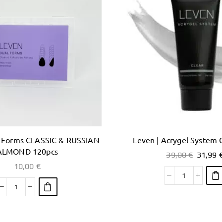
l Forms CLASSIC & RUSSIAN
Leven | Acrygel System 
ALMOND 120pcs
39,00
€
31,99
10,00
€