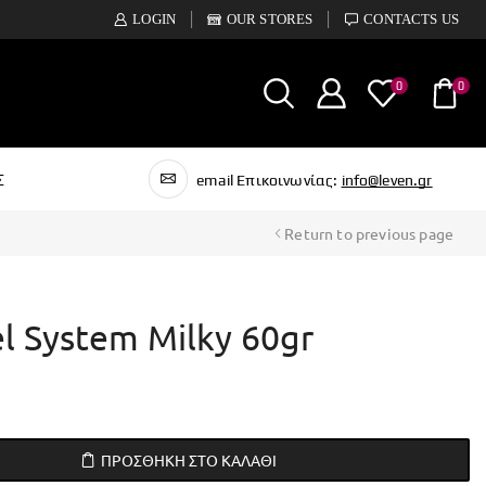
LOGIN
OUR STORES
CONTACTS US
0
0
Σ
email Επικοινωνίας:
info@leven.gr
Return to previous page
el System Milky 60gr
ΠΡΟΣΘΉΚΗ ΣΤΟ ΚΑΛΆΘΙ