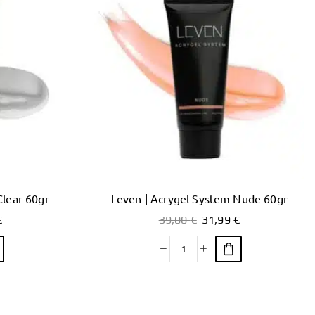
Clear 60gr
Leven | Acrygel System Nude 60gr
€
39,00
€
31,99
€