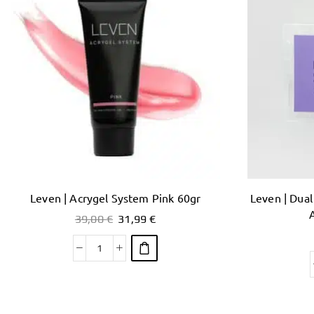
Leven | Acrygel System Pink 60gr
Leven | Dua
39,00
€
31,99
€