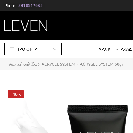
Phone:
2310517635
ΠΡΟΪΟΝΤΑ
ΑΡΧΙΚΗ
ΑΚΑΔ
Αρχική σελίδα
ACRYGEL SYSTEM
ACRYGEL SYSTEM 60gr
- 18%