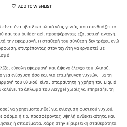
ADD TO WISHLIST
 είναι ένα υβριδικό υλικό νέας γενιάς που συνδυάζει τα
ύ και του builder gel, προσφέροντας εξαιρετική αντοχή,
ατά την εφαρμογή. Η σταθερή του σύνθεση δεν τρέχει, ενώ
ρφωση, επιτρέποντας στον τεχνίτη να εργαστεί με
ισμό.
ίζει εύκολη εφαρμογή και άψογο έλεγχο του υλικού,
 για ενίσχυση όσο και για επιμήκυνση νυχιών. Για τη
μογή του υλικού, είναι απαραίτητη η χρήση του Liquid
υκολύνει το άπλωμα του Acrygel χωρίς να επηρεάζει τη
ορεί να χρησιμοποιηθεί για ενίσχυση φυσικού νυχιού,
ε φόρμα ή tip, προσφέροντας υψηλή ανθεκτικότητα και
ήσεις ή σπασίματα. Χάρη στην εξαιρετική σταθερότητά