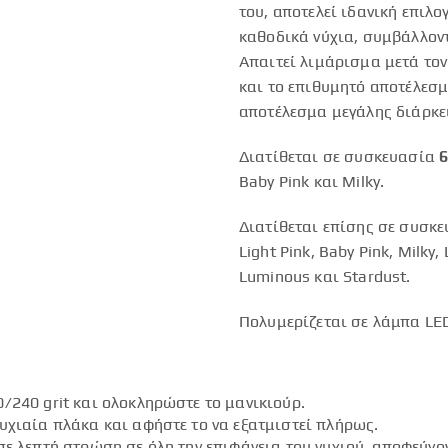
του, αποτελεί ιδανική επιλ
καθοδικά νύχια, συμβάλλοντ
Απαιτεί λιμάρισμα μετά τον
και το επιθυμητό αποτέλεσμ
αποτέλεσμα μεγάλης διάρκει
Διατίθεται σε συσκευασία
6
Baby Pink και Milky.
Διατίθεται επίσης σε συσκ
Light Pink, Baby Pink, Milky,
Luminous και Stardust.
Πολυμερίζεται σε λάμπα LED
/240 grit και ολοκληρώστε το μανικιούρ.
υχιαία πλάκα και αφήστε το να εξατμιστεί πλήρως.
ε λεπτή στρώση σε όλη την επιφάνεια του νυχιού, αποφεύγο