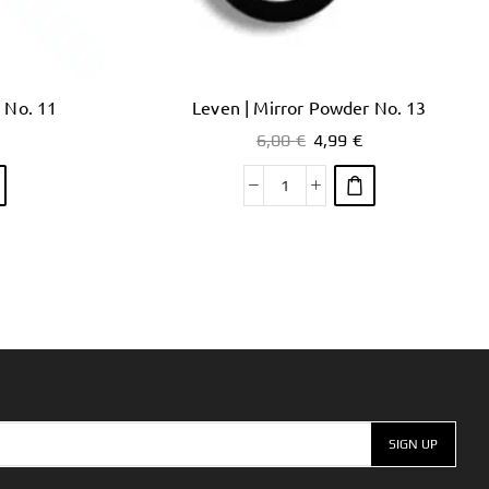
 No. 11
Leven | Mirror Powder No. 13
6,00
€
4,99
€