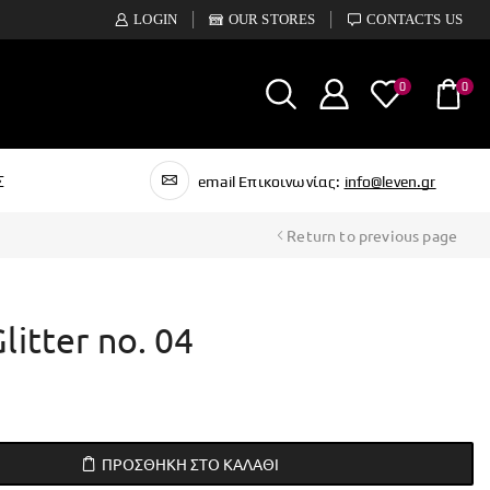
LOGIN
OUR STORES
CONTACTS US
0
0
Σ
email Επικοινωνίας:
info@leven.gr
Return to previous page
litter no. 04
ΠΡΟΣΘΉΚΗ ΣΤΟ ΚΑΛΆΘΙ