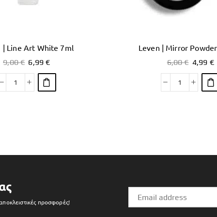
 | Line Art White 7ml
Leven | Mirror Powder
9,00
€
6,99
€
6,00
€
4,99
€
ας
 αποκλειστικές προσφορές!