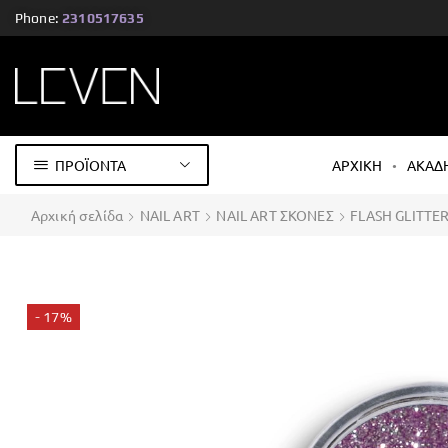
Phone:
2310517635
ΠΡΟΪΟΝΤΑ
ΑΡΧΙΚΗ
ΑΚΑΔ
Αρχική σελίδα
NAIL ART
NAIL ART ΣΚΟΝΕΣ
FLASH GLITTE
- 17%