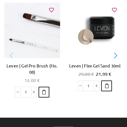
Leven | Gel Pro Brush (No.
Leven | Flex Gel Sand 30ml
08)
29,00
€
21,99
€
12,00
€