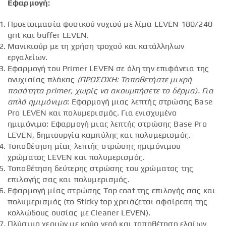
Εφαρμογή:
Προετοιμασία φυσικού νυχιού με λίμα LEVEN 180/240
grit και buffer LEVEN.
Μανικιούρ με τη χρήση τροχού και κατάλληλων
εργαλείων.
Εφαρμογή του Primer LEVEN σε όλη την επιφάνεια της
ονυχιαίας πλάκας
(ΠΡΟΣΟΧΗ: Τοποθετήστε μικρή
ποσότητα
primer
, χωρίς να ακουμπήσετε το δέρμα).
Για
απλό ημιμόνιμο
: Εφαρμογή μιας λεπτής στρώσης Base
Pro LEVEN και πολυμερισμός. Για ενισχυμένο
ημιμόνιμο: Εφαρμογή μιας λεπτής στρώσης Base Pro
LEVEN, δημιουργία καμπύλης και πολυμερισμός.
Τοποθέτηση μίας λεπτής στρώσης ημιμόνιμου
χρώματος LEVEN και πολυμερισμός.
Τοποθέτηση δεύτερης στρώσης του χρώματος της
επιλογής σας και πολυμερισμός.
Εφαρμογή μίας στρώσης Top coat της επιλογής σας και
πολυμερισμός (το Sticky top χρειάζεται αφαίρεση της
κολλώδους ουσίας με Cleaner LEVEN).
Πλύσιμο χεριών με κρύο νερό και τοποθέτηση ελαίων