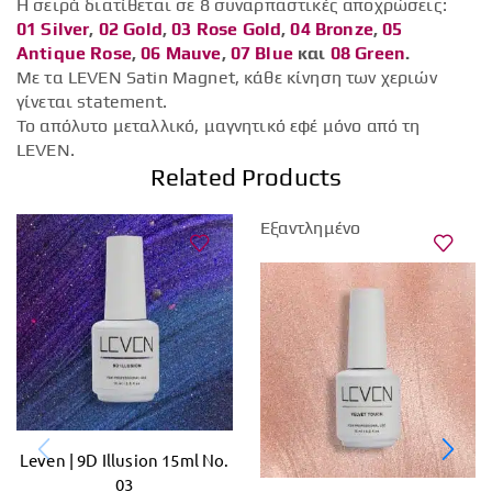
Η σειρά διατίθεται σε 8 συναρπαστικές αποχρώσεις:
01 Silver
,
02 Gold
,
03 Rose Gold
,
04 Bronze
,
05
Antique Rose
,
06 Μauve
,
07 Blue
και
08 Green
.
Με τα LEVEN Satin Magnet, κάθε κίνηση των χεριών
γίνεται statement.
Το απόλυτο μεταλλικό, μαγνητικό εφέ μόνο από τη
LEVEN.
Related Products
Εξαντλημένο
Leven | 9D Illusion 15ml No.
03