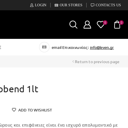
LOGIN
OUR STORES
CONTACTS US
0
0
Σ
email Επικοινωνίας:
info@leven.gr
Return to previous page
obend 1lt
ADD TO WISHLIST
ώρους και επιφάνειες είναι ένα ισχυρό απολυμαντικό με