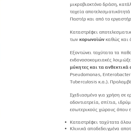
μικροβιοκτόνο δράση, κατάλ
ταχεία αποτελεσματικότητά 
Παστέρ και από το εργαστήρ
Καταστρέφει αποτελεσματι
των
κορωνοϊών
καθώς και ά
Εξοντώνει ταχύτατα τα παθο
ενδονοσοκομειακές λοιμώξε
μύκητες και τα ανθεκτικά 
Pseudomonas, Enterobacteri
Tuberculosis κ.α.). Προλαμβ
Σχεδιασμένο για χρήση σε ε
οδοντιατρεία, σπίτια, ιδρύμ
εσωτερικούς χώρους όπου η
Καταστρέφει ταχύτατα όλους
Κλινικά αποδεδειγμένα απο