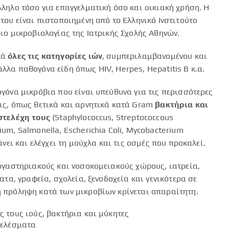
ληλο τόσο για επαγγελματική όσο και οικιακή χρήση. Η
του είναι πιστοποιημένη από το Ελληνικό Ινστιτούτο
ιο μικροβιολογίας της Ιατρικής Σχολής Αθηνών.
κά
όλες τις κατηγορίες ιών
, συμπεριλαμβανομένου και
λλα παθογόνα είδη όπως HIV, Herpes, Hepatitis B κ.α.
γόνα μικρόβια που είναι υπεύθυνα για τις περισσότερες
ις, όπως θετικά και αρνητικά κατά Gram
βακτήρια και
στελέχη τους
(Staphylococcus, Streptococcous
um, Salmonella, Escherichia Coli, Mycobacterium
άνει και ελέγχει τη μούχλα και τις οσμές που προκαλεί.
ργαστηριακούς και νοσοκομειακούς χώρους, ιατρεία,
ατα, γραφεία, σχολεία, ξενοδοχεία και γενικότερα σε
 πρόληψη κατά των μικροβίων κρίνεται απαραίτητη.
 τους ιούς, βακτήρια και μύκητες
τελέσματα