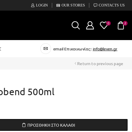
LOGIN
OUR STORES
CONTACTS US
0
2
Σ
email Επικοινωνίας:
info@leven.gr
Return to previous page
robend 500ml
ΠΡΟΣΘΉΚΗ ΣΤΟ ΚΑΛΆΘΙ