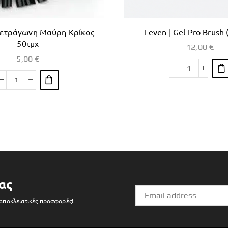
Τετράγωνη Μαύρη Κρίκος
Leven | Gel Pro Brush 
50τμχ
12,00
€
5,00
€
ας
 αποκλειστικές προσφορές!