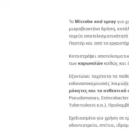
Το
Microbe end spray
για χ
μικροβιοκτόνο δράση, κατάλ
ταχεία αποτελεσματικότητά 
Παστέρ και από το εργαστήρ
Καταστρέφει αποτελεσματι
των
κορωνοϊών
καθώς και ά
Εξοντώνει ταχύτατα τα παθο
ενδονοσοκομειακές λοιμώξε
μύκητες και τα ανθεκτικά 
Pseudomonas, Enterobacteri
Tuberculosis κ.α.). Προλαμβ
Σχεδιασμένο για χρήση σε ε
οδοντιατρεία, σπίτια, ιδρύμ