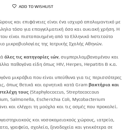
ADD TO WISHLIST
ώρους και επιφάνειες είναι ένα ισχυρό απολυμαντικό με
ληλο τόσο για επαγγελματική όσο και οικιακή χρήση. Η
του είναι πιστοποιημένη από το Ελληνικό Ινστιτούτο
ιο μικροβιολογίας της Ιατρικής Σχολής Αθηνών.
κά
όλες τις κατηγορίες ιών
, συμπεριλαμβανομένου και
λλα παθογόνα είδη όπως HIV, Herpes, Hepatitis B κ.α.
γόνα μικρόβια που είναι υπεύθυνα για τις περισσότερες
ις, όπως θετικά και αρνητικά κατά Gram
βακτήρια και
στελέχη τους
(Staphylococcus, Streptococcous
um, Salmonella, Escherichia Coli, Mycobacterium
άνει και ελέγχει τη μούχλα και τις οσμές που προκαλεί.
ργαστηριακούς και νοσοκομειακούς χώρους, ιατρεία,
ατα, γραφεία, σχολεία, ξενοδοχεία και γενικότερα σε