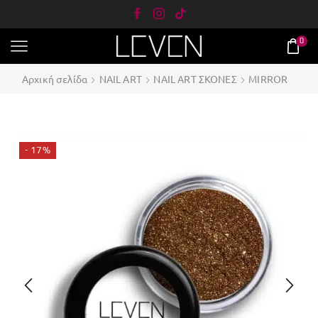
0
Αρχική σελίδα
NAIL ART
NAIL ART ΣΚΟΝΕΣ
MIRROR
- 17%