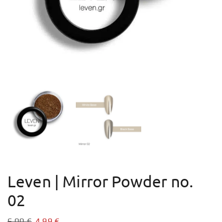
Leven | Mirror Powder no.
02
6,00
€
4,99
€